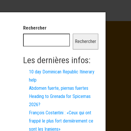
Rechercher
Rechercher
Les dernières infos:
10 day Dominican Republic Itinerary
help
Abdomen fuerte, piernas fuertes
Heading to Grenada for Spicemas
2026?
François Costantini : «Ceux qui ont
frappé le plus fort dernièrement ce
sont les Iraniens»