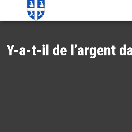
Echos de
Information
locale de
Martinique
Martinique
Y-a-t-il de l’argent d