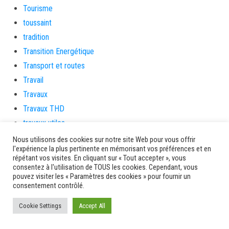
Tourisme
toussaint
tradition
Transition Energétique
Transport et routes
Travail
Travaux
Travaux THD
travaux utiles
TSUNAMI
Nous utilisons des cookies sur notre site Web pour vous offrir
l'expérience la plus pertinente en mémorisant vos préférences et en
TZCLD
répétant vos visites. En cliquant sur « Tout accepter », vous
uncategorized
consentez à l'utilisation de TOUS les cookies. Cependant, vous
pouvez visiter les « Paramètres des cookies » pour fournir un
Venir en Martinique
consentement contrôlé.
Video
Cookie Settings
Accept All
vidététladjéko
Vie Municipale