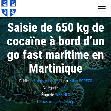
Echos de
Information
locale de
Martinique
Martinique
Saisie de 650 kg de
cocaïne à bord d’un
go fast maritime en
Martinique
Publié le
6 septembre 2021
par
Killian BOREZO
Catégorie :
Infos
Étiqueté
WEBINFO
Laisser un commentaire