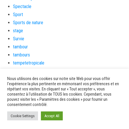
Spectacle
Sport
Sports de nature
stage
Survie
tambour
tambours
tempetetropicale
Terres de patrimoine et de culture
Nous utilisons des cookies sur notre site Web pour vous offrir
Terres gourmandes
l'expérience la plus pertinente en mémorisant vos préférences et en
théâtre
répétant vos visites. En cliquant sur « Tout accepter », vous
consentez à l'utilisation de TOUS les cookies. Cependant, vous
Tourisme
pouvez visiter les « Paramètres des cookies » pour fournir un
toussaint
consentement contrôlé.
tradition
Cookie Settings
Accept All
Transition Energétique
Transport et routes