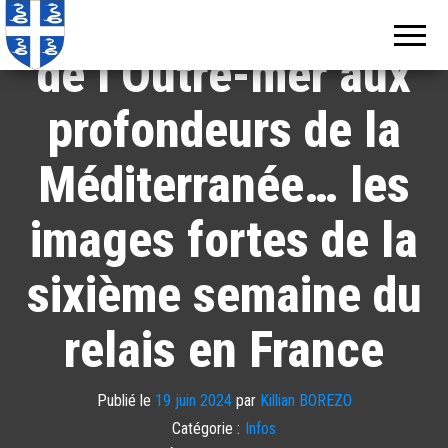
Flamme olympique :
Echos de
Information
locale de
Martinique
Martinique
de l’Outre-mer aux
profondeurs de la
Méditerranée… les
images fortes de la
sixième semaine du
relais en France
Publié le
19 juin 2024
par
Killian BOREZO
Catégorie :
Infos