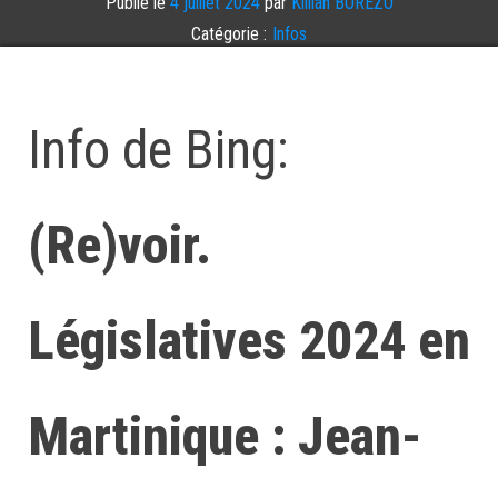
Publié le
4 juillet 2024
par
Killian BOREZO
Catégorie :
Infos
Étiqueté
WEBINFO
Laisser un commentaire
Info de Bing:
(Re)voir.
Législatives 2024 en
Martinique : Jean-