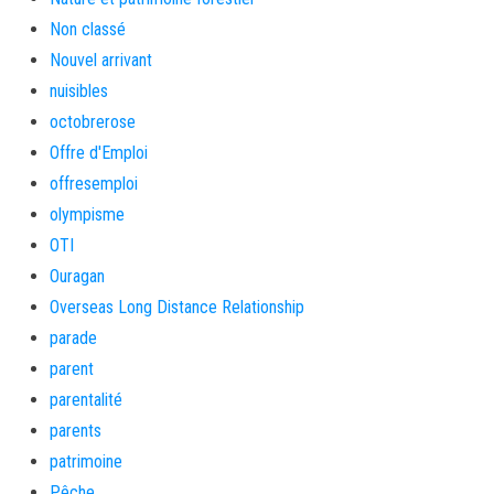
Non classé
Nouvel arrivant
nuisibles
octobrerose
Offre d'Emploi
offresemploi
olympisme
OTI
Ouragan
Overseas Long Distance Relationship
parade
parent
parentalité
parents
patrimoine
Pêche