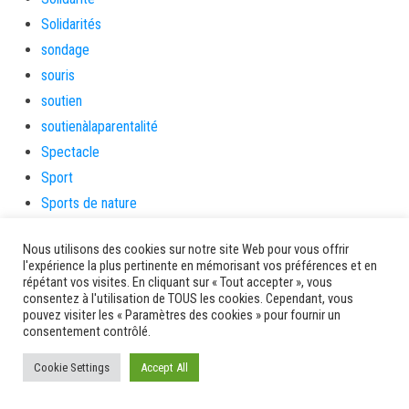
Solidarités
sondage
souris
soutien
soutienàlaparentalité
Spectacle
Sport
Sports de nature
stage
Nous utilisons des cookies sur notre site Web pour vous offrir
Survie
l'expérience la plus pertinente en mémorisant vos préférences et en
tambour
répétant vos visites. En cliquant sur « Tout accepter », vous
consentez à l'utilisation de TOUS les cookies. Cependant, vous
tambours
pouvez visiter les « Paramètres des cookies » pour fournir un
tempetetropicale
consentement contrôlé.
Terres de patrimoine et de culture
Cookie Settings
Accept All
Terres gourmandes
théâtre