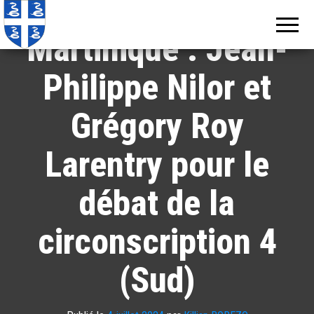
Législatives 2024 en
Echos de
Information
locale de
Martinique
Martinique
Martinique : Jean-
Philippe Nilor et
Grégory Roy
Larentry pour le
débat de la
circonscription 4
(Sud)