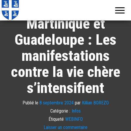
Echos de
Information
locale de
Martinique
Martinique
Martinique et
Guadeloupe : Les
manifestations
contre la vie chère
s’intensifient
Publié le
8 septembre 2024
par
Killian BOREZO
Catégorie :
Infos
Étiqueté
WEBINFO
Laisser un commentaire