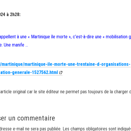
24 à 2h28:
appellent à une « Martinique île morte », c’est-à-dire une « mobilisation 
re. Une manife …
fr/martinique/martinique-ile-morte-une-trentaine-d-organisations-
sation-generale-1527562.html
article original car le site éditeur ne permet pas toujours de la charger 
ser un commentaire
dresse e-mail ne sera pas publiée.
Les champs obligatoires sont indiqu