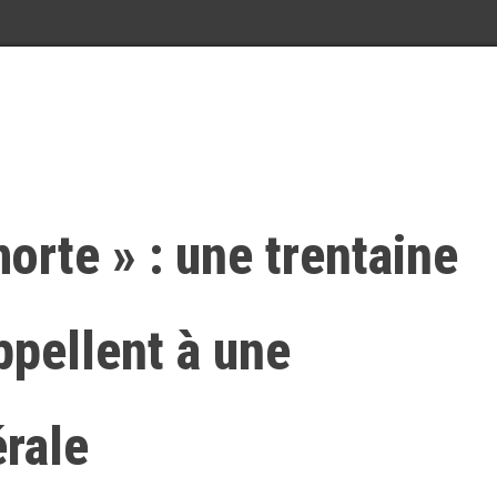
morte » : une trentaine
ppellent à une
érale