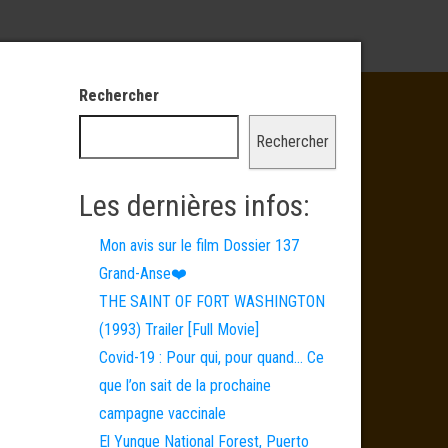
Rechercher
Rechercher
Les dernières infos:
Mon avis sur le film Dossier 137
Grand-Anse❤️
THE SAINT OF FORT WASHINGTON
(1993) Trailer [Full Movie]
Covid-19 : Pour qui, pour quand… Ce
que l’on sait de la prochaine
campagne vaccinale
El Yunque National Forest, Puerto