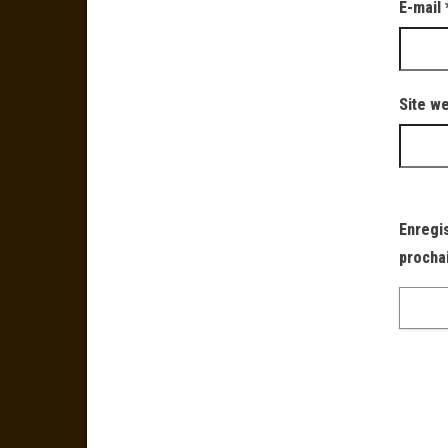
E-mail
Site w
Enregi
procha