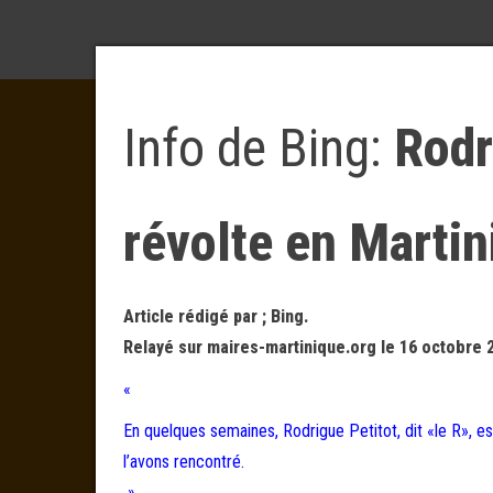
Info de Bing:
Rodr
révolte en Martin
Article rédigé par ; Bing.
Relayé sur maires-martinique.org le 16 octobre 
«
En quelques semaines, Rodrigue Petitot, dit «le R», 
l’avons rencontré.
»