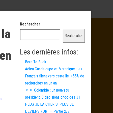
Rechercher
 la
Rechercher
Les dernières infos:
ien
Born To Buck
Adieu Guadeloupe et Martinique : les
Français filent vers cette île, +55% de
recherches en un an
🇨🇴 Colombie : un nouveau
président, 3 décisions choc dès J1
us
PLUS JE LA CHÉRIS, PLUS JE
DEVIENS FORT – Partie 2/2