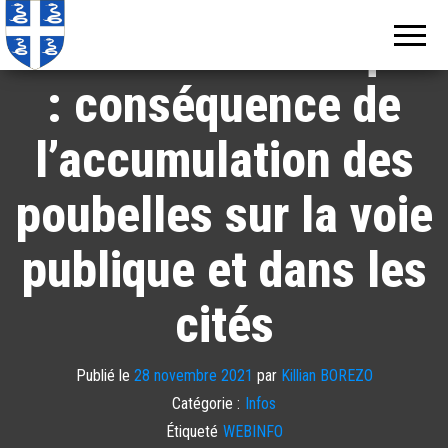
Echos de
Information
locale de
Grève en Martinique
Martinique
Martinique
: conséquence de
l’accumulation des
poubelles sur la voie
publique et dans les
cités
Publié le
28 novembre 2021
par
Killian BOREZO
Catégorie :
Infos
Étiqueté
WEBINFO