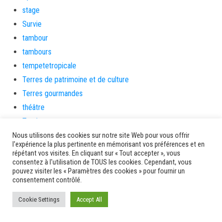
stage
Survie
tambour
tambours
tempetetropicale
Terres de patrimoine et de culture
Terres gourmandes
théâtre
Tourisme
toussaint
Nous utilisons des cookies sur notre site Web pour vous offrir
l'expérience la plus pertinente en mémorisant vos préférences et en
tradition
répétant vos visites. En cliquant sur « Tout accepter », vous
consentez à l'utilisation de TOUS les cookies. Cependant, vous
Transition Energétique
pouvez visiter les « Paramètres des cookies » pour fournir un
Transport et routes
consentement contrôlé.
Travail
Cookie Settings
Accept All
Travaux
Travaux THD