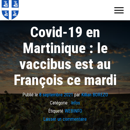
Echos de
Information
locale de
Martinique
Martinique
Covid-19 en
Martinique : le
vaccibus est au
François ce mardi
Publié le
8 septembre 2021
par
Killian BOREZO
Catégorie :
Infos
Étiqueté
WEBINFO
Laisser un commentaire