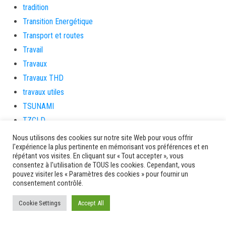
tradition
Transition Energétique
Transport et routes
Travail
Travaux
Travaux THD
travaux utiles
TSUNAMI
TZCLD
uncategorized
Nous utilisons des cookies sur notre site Web pour vous offrir
l'expérience la plus pertinente en mémorisant vos préférences et en
Venir en Martinique
répétant vos visites. En cliquant sur « Tout accepter », vous
Video
consentez à l'utilisation de TOUS les cookies. Cependant, vous
pouvez visiter les « Paramètres des cookies » pour fournir un
vidététladjéko
consentement contrôlé.
Vie Municipale
Cookie Settings
Accept All
Viechere
vigilanceROUGE