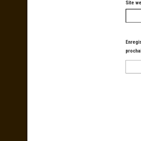
Site w
Enregi
procha