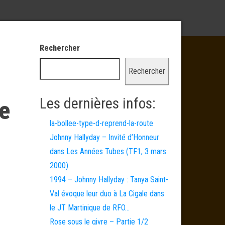
Rechercher
Rechercher
Les dernières infos:
te
la-bollee-type-d-reprend-la-route
Johnny Hallyday – Invité d’Honneur
dans Les Années Tubes (TF1, 3 mars
2000)
1994 – Johnny Hallyday : Tanya Saint-
Val évoque leur duo à La Cigale dans
le JT Martinique de RFO…
Rose sous le givre – Partie 1/2