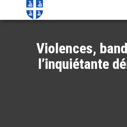
Echos de
Information
locale de
Martinique
Martinique
Violences, band
l’inquiétante d