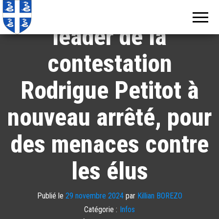
Martinique : le
Echos de
Information
locale de
Martinique
Martinique
leader de la
contestation
Rodrigue Petitot à
nouveau arrêté, pour
des menaces contre
les élus
Publié le
29 novembre 2024
par
Killian BOREZO
Catégorie :
Infos