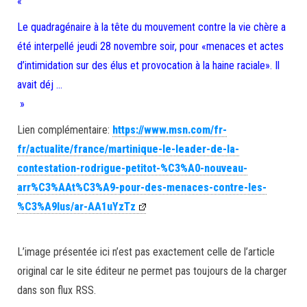
«
Le quadragénaire à la tête du mouvement contre la vie chère a
été interpellé jeudi 28 novembre soir, pour «menaces et actes
d’intimidation sur des élus et provocation à la haine raciale». Il
avait déj …
»
Lien complémentaire:
https://www.msn.com/fr-
fr/actualite/france/martinique-le-leader-de-la-
contestation-rodrigue-petitot-%C3%A0-nouveau-
arr%C3%AAt%C3%A9-pour-des-menaces-contre-les-
%C3%A9lus/ar-AA1uYzTz
L’image présentée ici n’est pas exactement celle de l’article
original car le site éditeur ne permet pas toujours de la charger
dans son flux RSS.