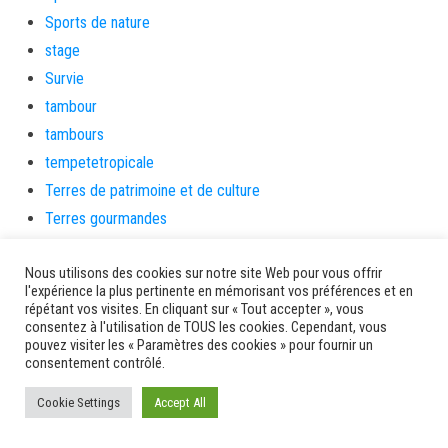
Sports de nature
stage
Survie
tambour
tambours
tempetetropicale
Terres de patrimoine et de culture
Terres gourmandes
théâtre
Nous utilisons des cookies sur notre site Web pour vous offrir
Tourisme
l'expérience la plus pertinente en mémorisant vos préférences et en
toussaint
répétant vos visites. En cliquant sur « Tout accepter », vous
consentez à l'utilisation de TOUS les cookies. Cependant, vous
tradition
pouvez visiter les « Paramètres des cookies » pour fournir un
Transition Energétique
consentement contrôlé.
Transport et routes
Cookie Settings
Accept All
Travail
Travaux