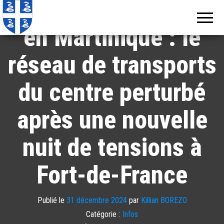
Violences urbaines
Echos de
Information
locale de
Martinique
Martinique
en Martinique : le
réseau de transports
du centre perturbé
après une nouvelle
nuit de tensions à
Fort-de-France
Publié le
31 décembre 2024
par
Killian BOREZO
Catégorie :
Infos