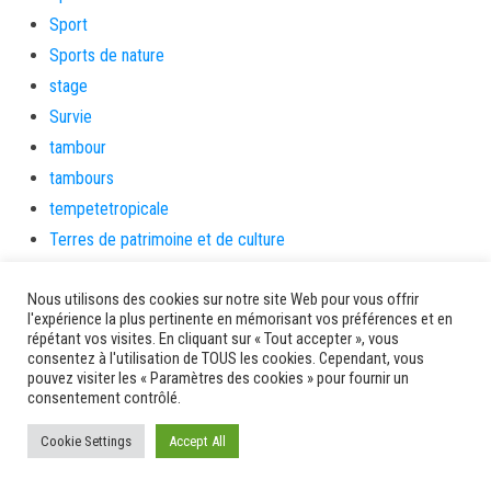
Sport
Sports de nature
stage
Survie
tambour
tambours
tempetetropicale
Terres de patrimoine et de culture
Terres gourmandes
Nous utilisons des cookies sur notre site Web pour vous offrir
théâtre
l'expérience la plus pertinente en mémorisant vos préférences et en
Tourisme
répétant vos visites. En cliquant sur « Tout accepter », vous
consentez à l'utilisation de TOUS les cookies. Cependant, vous
toussaint
pouvez visiter les « Paramètres des cookies » pour fournir un
tradition
consentement contrôlé.
Transition Energétique
Cookie Settings
Accept All
Transport et routes
Travail