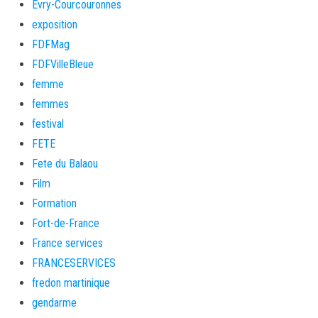
Évry-Courcouronnes
exposition
FDFMag
FDFVilleBleue
femme
femmes
festival
FETE
Fete du Balaou
Film
Formation
Fort-de-France
France services
FRANCESERVICES
fredon martinique
gendarme