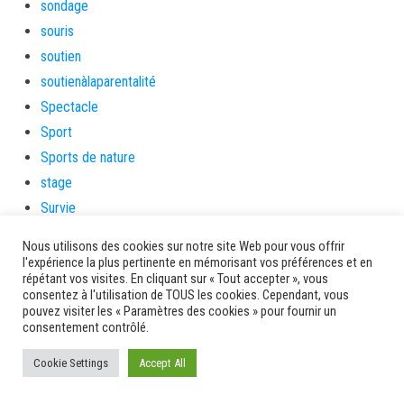
sondage
souris
soutien
soutienàlaparentalité
Spectacle
Sport
Sports de nature
stage
Survie
tambour
Nous utilisons des cookies sur notre site Web pour vous offrir
tambours
l'expérience la plus pertinente en mémorisant vos préférences et en
répétant vos visites. En cliquant sur « Tout accepter », vous
tempetetropicale
consentez à l'utilisation de TOUS les cookies. Cependant, vous
Terres de patrimoine et de culture
pouvez visiter les « Paramètres des cookies » pour fournir un
consentement contrôlé.
Terres gourmandes
théâtre
Cookie Settings
Accept All
Tourisme