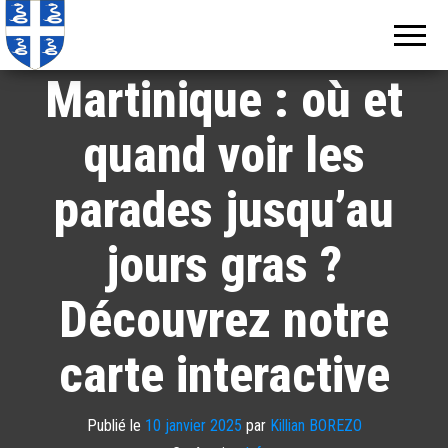
Echos de
Information
Carnaval 2025 en
locale de
Martinique
Martinique
Martinique : où et
quand voir les
parades jusqu’au
jours gras ?
Découvrez notre
carte interactive
Publié le
10 janvier 2025
par
Killian BOREZO