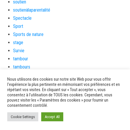
soutien
soutienàlaparentalité
Spectacle
Sport
Sports de nature
stage
Survie
tambour
tambours
tempetetropicale
Nous utilisons des cookies sur notre site Web pour vous offrir
Terres de patrimoine et de culture
l'expérience la plus pertinente en mémorisant vos préférences et en
répétant vos visites. En cliquant sur « Tout accepter », vous
Terres gourmandes
consentez à l'utilisation de TOUS les cookies. Cependant, vous
théâtre
pouvez visiter les « Paramètres des cookies » pour fournir un
consentement contrôlé.
Tourisme
toussaint
Cookie Settings
Accept All
tradition