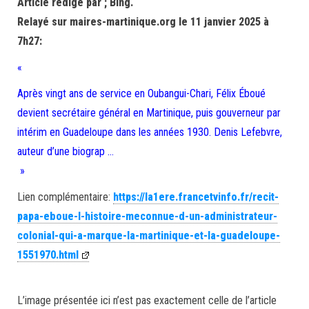
Article rédigé par ; Bing.
Relayé sur maires-martinique.org le 11 janvier 2025 à
7h27:
«
Après vingt ans de service en Oubangui-Chari, Félix Éboué
devient secrétaire général en Martinique, puis gouverneur par
intérim en Guadeloupe dans les années 1930. Denis Lefebvre,
auteur d’une biograp …
»
Lien complémentaire:
https://la1ere.francetvinfo.fr/recit-
papa-eboue-l-histoire-meconnue-d-un-administrateur-
colonial-qui-a-marque-la-martinique-et-la-guadeloupe-
1551970.html
L’image présentée ici n’est pas exactement celle de l’article