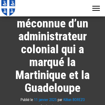
Echos de
Information
Éboué » : l’histoire
locale de
Martinique
Martinique
méconnue d’un
administrateur
colonial qui a
marqué la
Martinique et la
Guadeloupe
Publié le
11 janvier 2025
par
Killian BOREZO