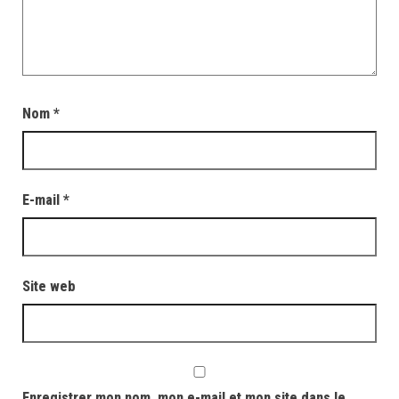
Nom
*
E-mail
*
Site web
Enregistrer mon nom, mon e-mail et mon site dans le