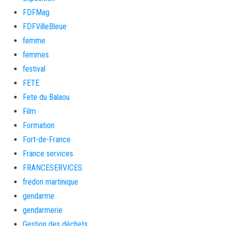
FDFMag
FDFVilleBleue
femme
femmes
festival
FETE
Fete du Balaou
Film
Formation
Fort-de-France
France services
FRANCESERVICES
fredon martinique
gendarme
gendarmerie
Gestion des déchets