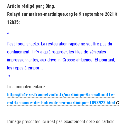
Article rédigé par ; Bing.
Relayé sur maires-martinique.org le 9 septembre 2021 à
12h35:
«
Fast-food, snacks. La restauration rapide ne souffre pas du
confinement. Il n’y a qu’à regarder, les files de véhicules
impressionnantes, aux drive-in. Grosse affluence. Et pourtant,
les repas à empor …
»
Lien complémentaire:
https://la1ere.francetvinfo.fr/martinique/la-malbouffe-
est-la-cause-de-l-obesite-en-martinique-1098922.html
L’image présentée ici n’est pas exactement celle de l’article