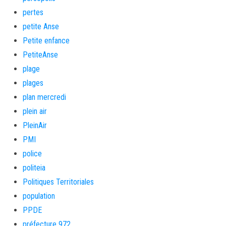
pertes
petite Anse
Petite enfance
PetiteAnse
plage
plages
plan mercredi
plein air
PleinAir
PMI
police
politeia
Politiques Territoriales
population
PPDE
préfecture 972