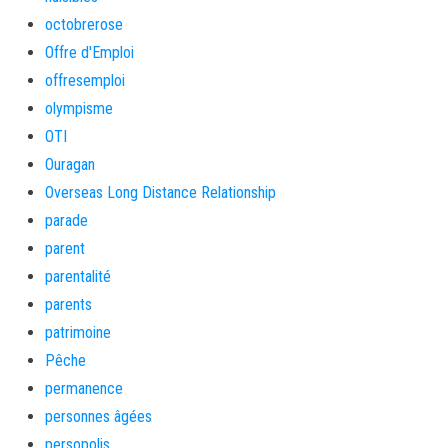
octobrerose
Offre d'Emploi
offresemploi
olympisme
OTI
Ouragan
Overseas Long Distance Relationship
parade
parent
parentalité
parents
patrimoine
Pêche
permanence
personnes âgées
persopolis