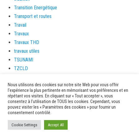
Transition Energétique
Transport et routes
Travail
Travaux
Travaux THD
travaux utiles
TSUNAMI
TZCLD
uncategorized
Nous utilisons des cookies sur notre site Web pour vous offrir
Venir en Martinique
l'expérience la plus pertinente en mémorisant vos préférences et en
Video
répétant vos visites. En cliquant sur « Tout accepter », vous
consentez à l'utilisation de TOUS les cookies. Cependant, vous
vidététladjéko
pouvez visiter les « Paramètres des cookies » pour fournir un
Vie Municipale
consentement contrôlé.
Viechere
Cookie Settings
Accept All
vigilanceROUGE
Village artisanal