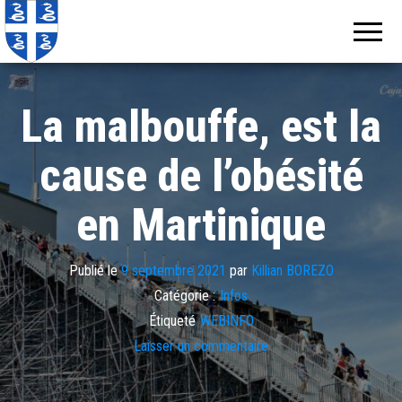
Echos de
Information
locale de
Martinique
Martinique
La malbouffe, est la
cause de l’obésité
en Martinique
Publié le
9 septembre 2021
par
Killian BOREZO
Catégorie :
Infos
Étiqueté
WEBINFO
Laisser un commentaire