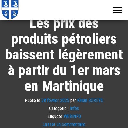
Echos de
Information
locale de
Martinique
Martinique
Les prix des
produits pétroliers
baissent légèrement
à partir du 1er mars
en Martinique
Publié le
28 février 2025
par
Killian BOREZO
Catégorie :
Infos
Étiqueté
WEBINFO
Laisser un commentaire