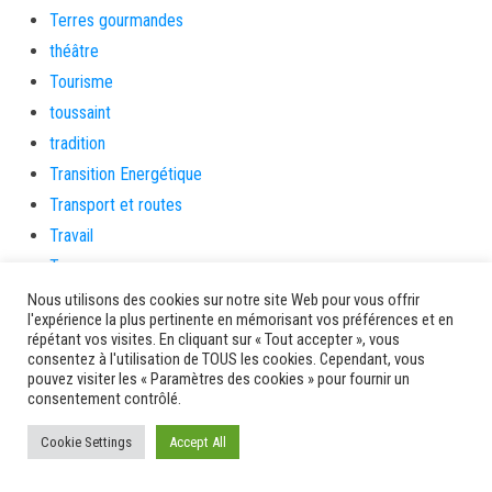
Terres gourmandes
théâtre
Tourisme
toussaint
tradition
Transition Energétique
Transport et routes
Travail
Travaux
Travaux THD
Nous utilisons des cookies sur notre site Web pour vous offrir
l'expérience la plus pertinente en mémorisant vos préférences et en
travaux utiles
répétant vos visites. En cliquant sur « Tout accepter », vous
TSUNAMI
consentez à l'utilisation de TOUS les cookies. Cependant, vous
pouvez visiter les « Paramètres des cookies » pour fournir un
TZCLD
consentement contrôlé.
uncategorized
Cookie Settings
Accept All
Venir en Martinique
Video