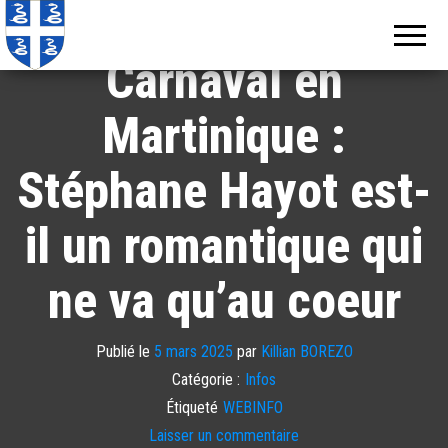
Echos de
Information
locale de
Martinique
Martinique
Carnaval en
Martinique :
Stéphane Hayot est-
il un romantique qui
ne va qu’au coeur
Publié le
5 mars 2025
par
Killian BOREZO
Catégorie :
Infos
Étiqueté
WEBINFO
Laisser un commentaire