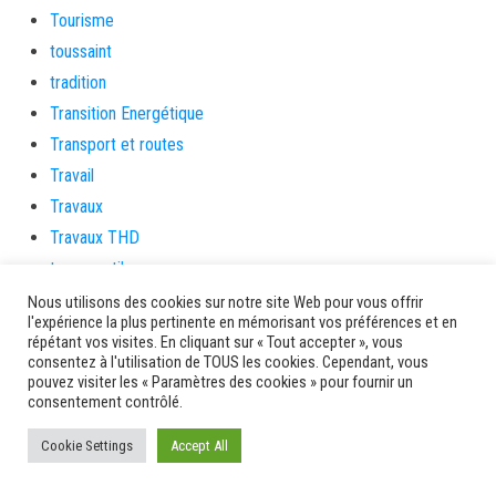
Tourisme
toussaint
tradition
Transition Energétique
Transport et routes
Travail
Travaux
Travaux THD
travaux utiles
TSUNAMI
Nous utilisons des cookies sur notre site Web pour vous offrir
l'expérience la plus pertinente en mémorisant vos préférences et en
TZCLD
répétant vos visites. En cliquant sur « Tout accepter », vous
uncategorized
consentez à l'utilisation de TOUS les cookies. Cependant, vous
pouvez visiter les « Paramètres des cookies » pour fournir un
Venir en Martinique
consentement contrôlé.
Video
Cookie Settings
Accept All
vidététladjéko
Vie Municipale