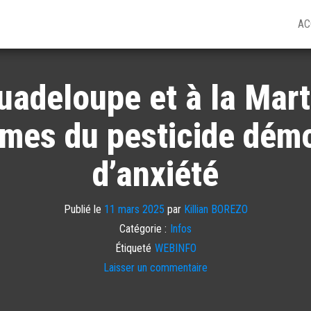
AC
adeloupe et à la Marti
imes du pesticide dém
d’anxiété
Publié le
11 mars 2025
par
Killian BOREZO
Catégorie :
Infos
Étiqueté
WEBINFO
Laisser un commentaire