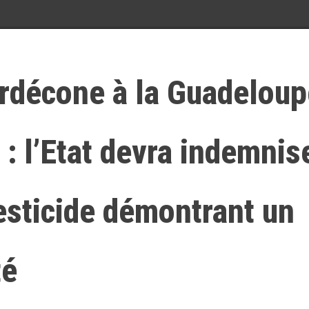
rdécone à la Guadeloup
 : l’Etat devra indemnis
esticide démontrant un
té