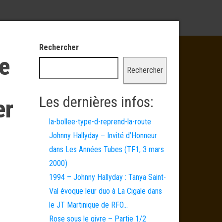
Rechercher
e
Rechercher
Les dernières infos:
er
la-bollee-type-d-reprend-la-route
Johnny Hallyday – Invité d’Honneur
dans Les Années Tubes (TF1, 3 mars
2000)
1994 – Johnny Hallyday : Tanya Saint-
Val évoque leur duo à La Cigale dans
le JT Martinique de RFO…
Rose sous le givre – Partie 1/2