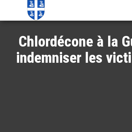
Echos de
Information
locale de
Martinique
Martinique
Chlordécone à la Gu
indemniser les vict