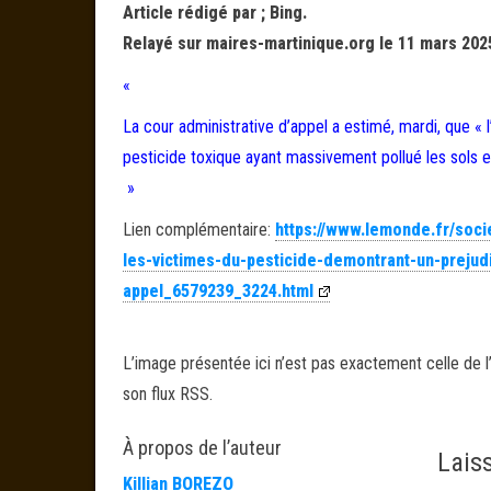
Article rédigé par ; Bing.
Relayé sur maires-martinique.org le 11 mars 202
«
La cour administrative d’appel a estimé, mardi, que «
pesticide toxique ayant massivement pollué les sols et
»
Lien complémentaire:
https://www.lemonde.fr/socie
les-victimes-du-pesticide-demontrant-un-prejudi
appel_6579239_3224.html
L’image présentée ici n’est pas exactement celle de l’
son flux RSS.
À propos de l’auteur
Lais
Killian BOREZO