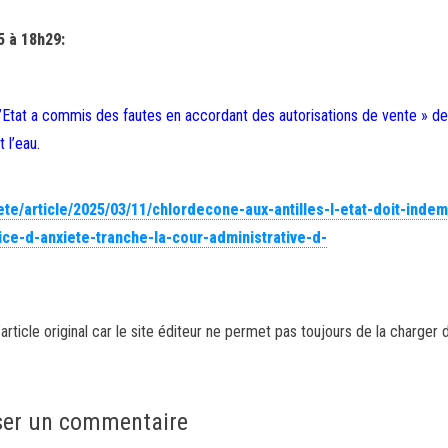
5 à 18h29:
 l’Etat a commis des fautes en accordant des autorisations de vente » d
 l’eau.
te/article/2025/03/11/chlordecone-aux-antilles-l-etat-doit-indem
ce-d-anxiete-tranche-la-cour-administrative-d-
article original car le site éditeur ne permet pas toujours de la charger 
ser un commentaire