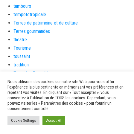
tambours
tempetetropicale
Terres de patrimoine et de culture
Terres gourmandes
théâtre
Tourisme
toussaint
tradition
Transition Energétique
Transport et routes
Nous utilisons des cookies sur notre site Web pour vous offrir
l'expérience la plus pertinente en mémorisant vos préférences et en
Travail
répétant vos visites. En cliquant sur « Tout accepter », vous
consentez à l'utilisation de TOUS les cookies. Cependant, vous
Travaux
pouvez visiter les « Paramètres des cookies » pour fournir un
Travaux THD
consentement contrôlé.
travaux utiles
Cookie Settings
Accept All
TSUNAMI
TZCLD