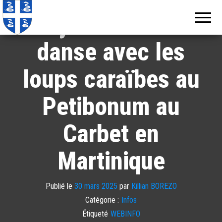
Echos de
Information
locale de
Guy Ferdinand…
Martinique
Martinique
danse avec les
loups caraïbes au
Petibonum au
Carbet en
Martinique
Publié le
30 mars 2025
par
Killian BOREZO
Catégorie :
Infos
Étiqueté
WEBINFO