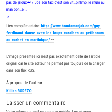
pas de jaloux🦈 « Joe son taxi c’est son vit…pinlimp, le rhum au
man bon…e …
»
Lien complémentaire:
https://www.bondamanjak.com/guy-
ferdinand-danse-avec-les-loups-caraibes-au-petibonum-
au-carbet-en-martinique/
L’image présentée ici n’est pas exactement celle de l’article
original car le site éditeur ne permet pas toujours de la charger
dans son flux RSS.
À propos de l’auteur
Killian BOREZO
Laisser un commentaire
Votre adresse e-mail ne sera pas publiée.
Les champs