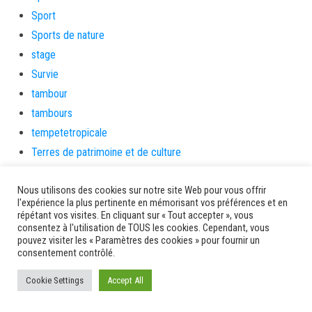
Sport
Sports de nature
stage
Survie
tambour
tambours
tempetetropicale
Terres de patrimoine et de culture
Terres gourmandes
Nous utilisons des cookies sur notre site Web pour vous offrir
théâtre
l'expérience la plus pertinente en mémorisant vos préférences et en
Tourisme
répétant vos visites. En cliquant sur « Tout accepter », vous
consentez à l'utilisation de TOUS les cookies. Cependant, vous
toussaint
pouvez visiter les « Paramètres des cookies » pour fournir un
tradition
consentement contrôlé.
Transition Energétique
Cookie Settings
Accept All
Transport et routes
Travail