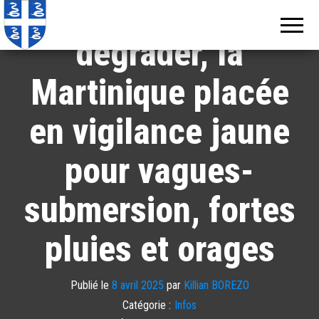
Le temps va se
Echos de
Information
locale de
Martinique
Martinique
dégrader, la
Martinique placée
en vigilance jaune
pour vagues-
submersion, fortes
pluies et orages
Publié le
8 avril 2025
par
Killian BOREZO
Catégorie :
Infos