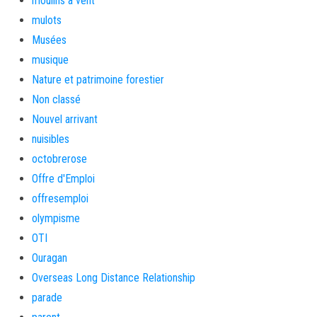
moulins à vent
mulots
Musées
musique
Nature et patrimoine forestier
Non classé
Nouvel arrivant
nuisibles
octobrerose
Offre d'Emploi
offresemploi
olympisme
OTI
Ouragan
Overseas Long Distance Relationship
parade