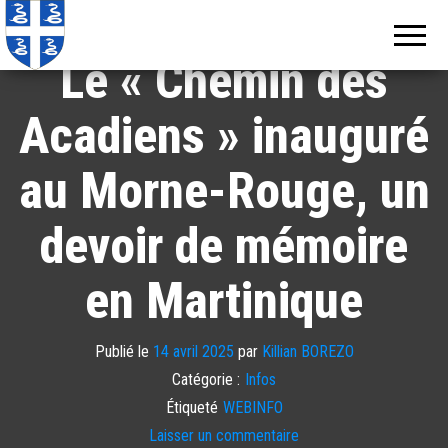
Echos de
Information
locale de
Martinique
Martinique
Le « Chemin des
Acadiens » inauguré
au Morne-Rouge, un
devoir de mémoire
en Martinique
Publié le
14 avril 2025
par
Killian BOREZO
Catégorie :
Infos
Étiqueté
WEBINFO
Laisser un commentaire