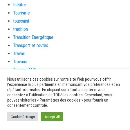
théâtre
Tourisme
toussaint
tradition
Transition Energétique
Transport et routes
Travail
Travaux
Travaux THD
travaux utiles
Nous utilisons des cookies sur notre site Web pour vous offrir
l'expérience la plus pertinente en mémorisant vos préférences et en
TSUNAMI
répétant vos visites. En cliquant sur « Tout accepter », vous
TZCLD
consentez à l'utilisation de TOUS les cookies. Cependant, vous
pouvez visiter les « Paramètres des cookies » pour fournir un
uncategorized
consentement contrôlé.
Venir en Martinique
Cookie Settings
Accept All
Video
vidététladjéko