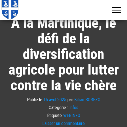
Echos de
Information
locale de
Martinique
Martinique
A la Martinique, le
défi de la
diversification
agricole pour lutter
contre la vie chère
Publié le
16 avril 2025
par
Killian BOREZO
Catégorie :
Infos
Étiqueté
WEBINFO
Laisser un commentaire