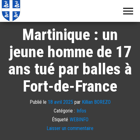
Echos de
Information
locale de
Martinique
Martinique
Martinique : un
jeune homme de 17
ans tué par balles à
Fort-de-France
Publié le
18 avril 2025
par
Killian BOREZO
Catégorie :
Infos
Étiqueté
WEBINFO
Laisser un commentaire