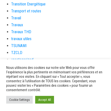
Transition Energétique
Transport et routes
Travail
Travaux
Travaux THD
travaux utiles
TSUNAMI
TZCLD
uncategorized
Venir en Martinique
Nous utilisons des cookies sur notre site Web pour vous offrir
l'expérience la plus pertinente en mémorisant vos préférences et en
Video
répétant vos visites. En cliquant sur « Tout accepter », vous
vidététladjéko
consentez à l'utilisation de TOUS les cookies. Cependant, vous
pouvez visiter les « Paramètres des cookies » pour fournir un
Vie Municipale
consentement contrôlé.
Viechere
Cookie Settings
Accept All
vigilanceROUGE
Village artisanal