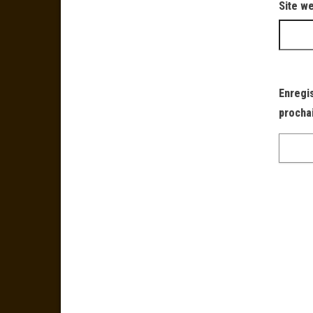
Site w
Enregi
procha