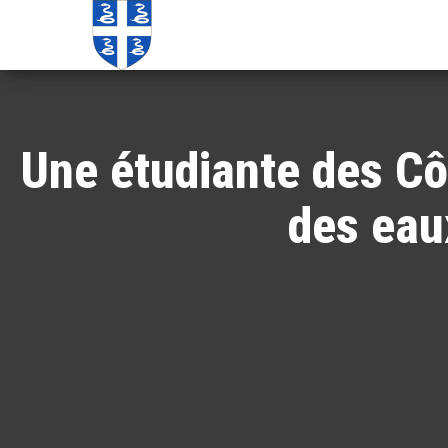
Echos de
Information
locale de
Martinique
Martinique
Une étudiante des Cô
des eau