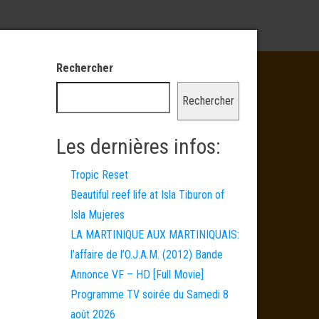
Rechercher
Rechercher
Les dernières infos:
Tropic Reset
Beautiful reef life at Isla Tiburon of
Isla Mujeres
LA MARTINIQUE AUX MARTINIQUAIS:
l’affaire de l’O.J.A.M. (2012) Bande
Annonce VF – HD [Full Movie]
Programme TV soirée du Samedi 8
août 2026