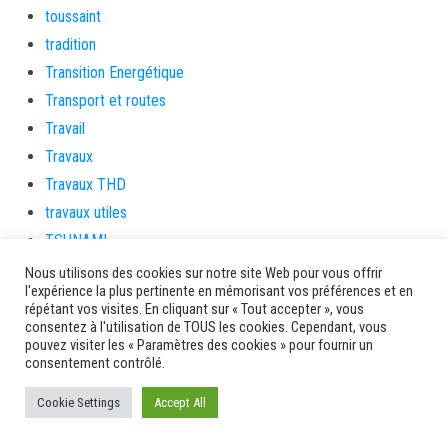
toussaint
tradition
Transition Energétique
Transport et routes
Travail
Travaux
Travaux THD
travaux utiles
TSUNAMI
TZCLD
Nous utilisons des cookies sur notre site Web pour vous offrir
l'expérience la plus pertinente en mémorisant vos préférences et en
uncategorized
répétant vos visites. En cliquant sur « Tout accepter », vous
Venir en Martinique
consentez à l'utilisation de TOUS les cookies. Cependant, vous
pouvez visiter les « Paramètres des cookies » pour fournir un
Video
consentement contrôlé.
vidététladjéko
Cookie Settings
Accept All
Vie Municipale
Viechere