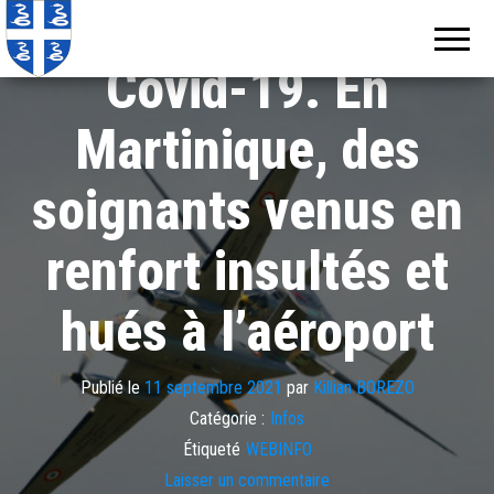
Echos de
Information
locale de
Martinique
Martinique
Covid-19. En
Martinique, des
soignants venus en
renfort insultés et
hués à l’aéroport
Publié le
11 septembre 2021
par
Killian BOREZO
Catégorie :
Infos
Étiqueté
WEBINFO
Laisser un commentaire