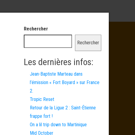
Rechercher
Rechercher
Les dernières infos:
Jean-Baptiste Marteau dans
l’émission « Fort Boyard » sur France
2.
Tropic Reset
Retour de la Ligue 2 : Saint-Étienne
frappe fort !
On a lil trip down to Martinique
Mid October