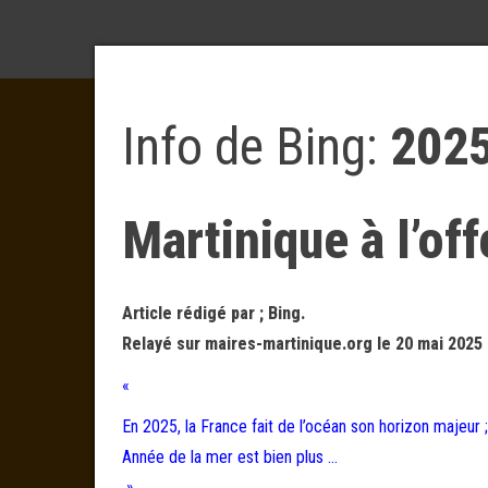
Info de Bing:
2025
Martinique à l’of
Article rédigé par ; Bing.
Relayé sur maires-martinique.org le 20 mai 2025 
«
En 2025, la France fait de l’océan son horizon majeur 
Année de la mer est bien plus …
»