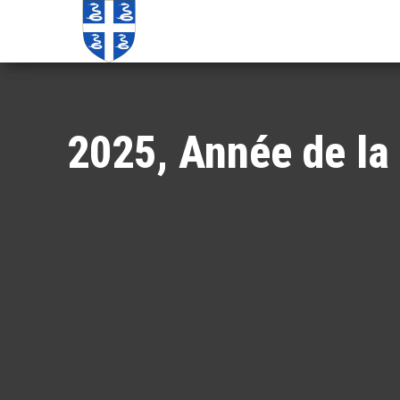
Echos de
Information
locale de
Martinique
Martinique
2025, Année de la 