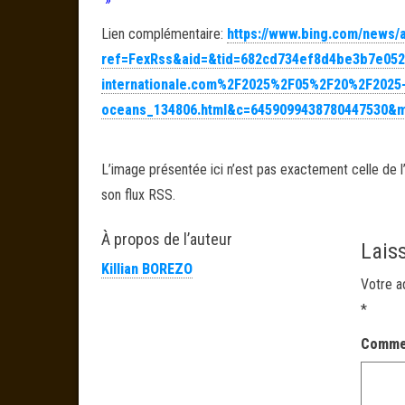
Lien complémentaire:
https://www.bing.com/news/a
ref=FexRss&aid=&tid=682cd734ef8d4be3b7e052
internationale.com%2F2025%2F05%2F20%2F2025-a
oceans_134806.html&c=6459099438780447530&m
L’image présentée ici n’est pas exactement celle de l’
son flux RSS.
À propos de l’auteur
Lais
Killian BOREZO
Votre a
*
Comme