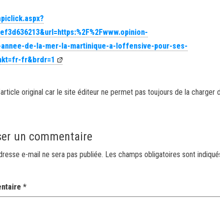
piclick.aspx?
ef3d636213&url=https:%2F%2Fwww.opinion-
nnee-de-la-mer-la-martinique-a-loffensive-pour-ses-
kt=fr-fr&brdr=1
article original car le site éditeur ne permet pas toujours de la charger 
ser un commentaire
dresse e-mail ne sera pas publiée.
Les champs obligatoires sont indiqu
ntaire
*