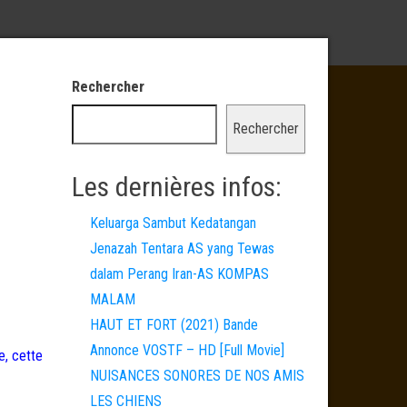
Rechercher
Rechercher
Les dernières infos:
Keluarga Sambut Kedatangan
Jenazah Tentara AS yang Tewas
dalam Perang Iran-AS KOMPAS
MALAM
HAUT ET FORT (2021) Bande
Annonce VOSTF – HD [Full Movie]
e, cette
NUISANCES SONORES DE NOS AMIS
LES CHIENS