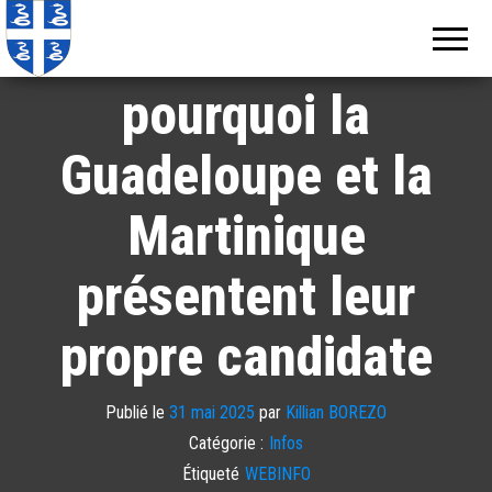
Echos de
Information
locale de
Miss Monde:
Martinique
Martinique
pourquoi la
Guadeloupe et la
Martinique
présentent leur
propre candidate
Publié le
31 mai 2025
par
Killian BOREZO
Catégorie :
Infos
Étiqueté
WEBINFO