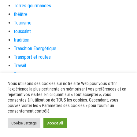
Terres gourmandes
théâtre
Tourisme
toussaint
tradition
Transition Energétique
Transport et routes
Travail
Travaux
Travaux THD
Nous utilisons des cookies sur notre site Web pour vous offrir
l'expérience la plus pertinente en mémorisant vos préférences et en
travaux utiles
répétant vos visites. En cliquant sur « Tout accepter », vous
TSUNAMI
consentez à l'utilisation de TOUS les cookies. Cependant, vous
pouvez visiter les « Paramètres des cookies » pour fournir un
TZCLD
consentement contrôlé.
uncategorized
Cookie Settings
Accept All
Venir en Martinique
Video