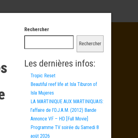
Rechercher
Rechercher
Les dernières infos:
és
Tropic Reset
Beautiful reef life at Isla Tiburon of
e
Isla Mujeres
LA MARTINIQUE AUX MARTINIQUAIS:
l’affaire de l’O.J.A.M. (2012) Bande
Annonce VF – HD [Full Movie]
Programme TV soirée du Samedi 8
août 2026