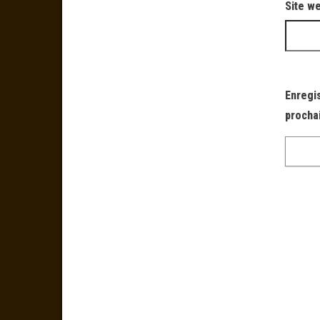
Site w
Enregi
procha