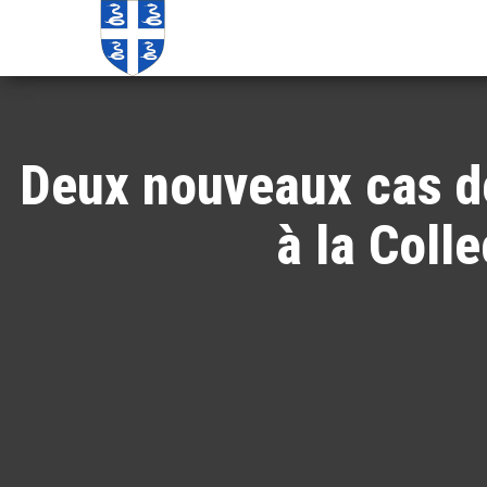
Echos de
Information
locale de
Martinique
Martinique
Deux nouveaux cas de
à la Colle