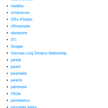
nuisibles
octobrerose
Offre d'Emploi
offresemploi
olympisme
OTI
Ouragan
Overseas Long Distance Relationship
parade
parent
parentalité
parents
patrimoine
Pêche
permanence
personnes âgées