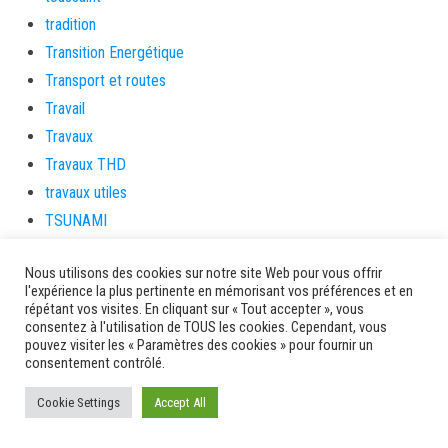
tradition
Transition Energétique
Transport et routes
Travail
Travaux
Travaux THD
travaux utiles
TSUNAMI
TZCLD
Nous utilisons des cookies sur notre site Web pour vous offrir
uncategorized
l'expérience la plus pertinente en mémorisant vos préférences et en
Venir en Martinique
répétant vos visites. En cliquant sur « Tout accepter », vous
consentez à l'utilisation de TOUS les cookies. Cependant, vous
Video
pouvez visiter les « Paramètres des cookies » pour fournir un
vidététladjéko
consentement contrôlé.
Vie Municipale
Cookie Settings
Accept All
Viechere
vigilanceROUGE