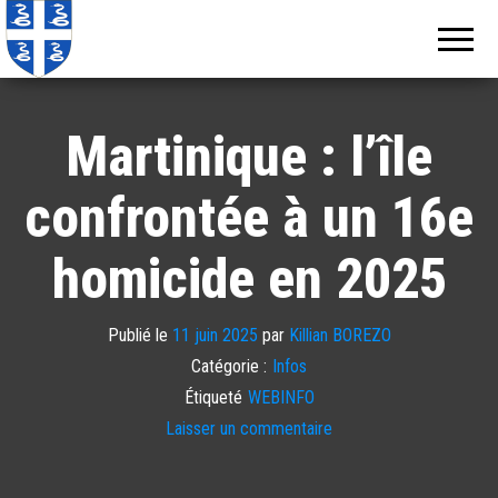
Echos de
Information
locale de
Martinique
Martinique
Martinique : l’île
confrontée à un 16e
homicide en 2025
Publié le
11 juin 2025
par
Killian BOREZO
Catégorie :
Infos
Étiqueté
WEBINFO
Laisser un commentaire