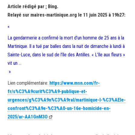
Article rédigé par ; Bing.
Relayé sur maires-martinique.org le 11 juin 2025 à 19h27:
«
La gendarmerie a confirmé la mort d’un homme de 25 ans à la
Martinique. Il a tué par balles dans la nuit de dimanche à lundi à
Sainte-Luce, dans le sud de l’île des Antilles. « L’île aux fleurs »
vit un …
»
Lien complémentaire:
https://www.msn.com/fr-
fr/s%C3%A9curit%C3%A9-publique-et-
urgences/g%C3%A9n%C3%A9ral/martinique-l-%C3%AEle-
confront%C3%A9e-%C3%A0-un-16e-homicide-en-
2025/ar-AA1GnM3O