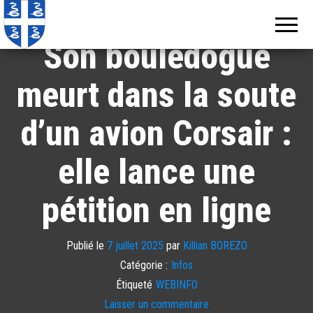
Echos de
Information
locale de
Martinique
Martinique
Son bouledogue
meurt dans la soute
d’un avion Corsair :
elle lance une
pétition en ligne
Publié le
7 juillet 2025
par
Killian BOREZO
Catégorie :
Infos
Étiqueté
WEBINFO
Laisser un commentaire