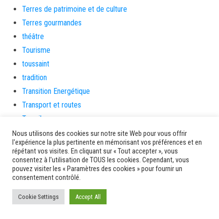
Terres de patrimoine et de culture
Terres gourmandes
théâtre
Tourisme
toussaint
tradition
Transition Energétique
Transport et routes
Travail
Travaux
Nous utilisons des cookies sur notre site Web pour vous offrir
l'expérience la plus pertinente en mémorisant vos préférences et en
Travaux THD
répétant vos visites. En cliquant sur « Tout accepter », vous
travaux utiles
consentez à l'utilisation de TOUS les cookies. Cependant, vous
pouvez visiter les « Paramètres des cookies » pour fournir un
TSUNAMI
consentement contrôlé.
TZCLD
Cookie Settings
Accept All
uncategorized
Venir en Martinique