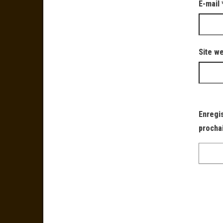
E-mail
Site w
Enregi
procha