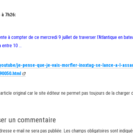
 à 7h26:
tente à compter de ce mercredi 9 juillet de traverser l’Atlantique en bat
a entre 10 …
youtube/je-pense-que-je-vais-morfler-inoxtag-se-lance-a-l-assa
90050.html
article original car le site éditeur ne permet pas toujours de la charger 
ser un commentaire
dresse e-mail ne sera pas publiée.
Les champs obligatoires sont indiqu