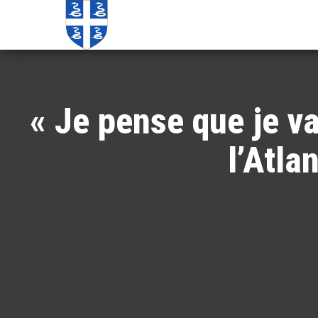
Echos de
Information
locale de
Martinique
Martinique
« Je pense que je va
l’Atla