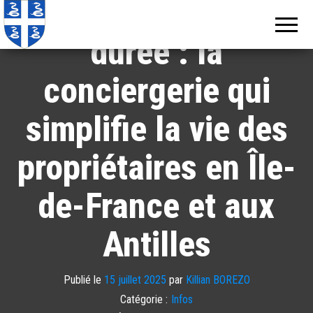
Location courte
Echos de
Information
locale de
Martinique
Martinique
durée : la
conciergerie qui
simplifie la vie des
propriétaires en Île-
de-France et aux
Antilles
Publié le
15 juillet 2025
par
Killian BOREZO
Catégorie :
Infos