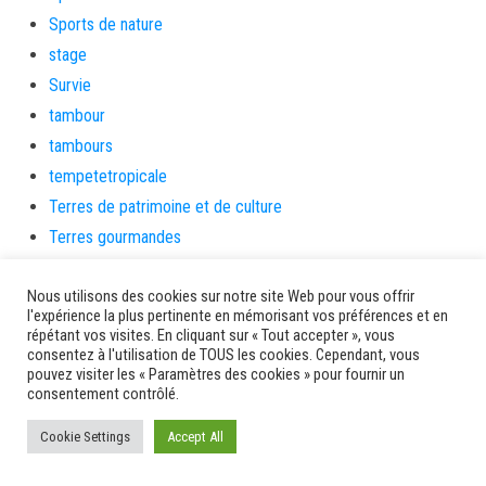
Sports de nature
stage
Survie
tambour
tambours
tempetetropicale
Terres de patrimoine et de culture
Terres gourmandes
théâtre
Nous utilisons des cookies sur notre site Web pour vous offrir
Tourisme
l'expérience la plus pertinente en mémorisant vos préférences et en
toussaint
répétant vos visites. En cliquant sur « Tout accepter », vous
consentez à l'utilisation de TOUS les cookies. Cependant, vous
tradition
pouvez visiter les « Paramètres des cookies » pour fournir un
Transition Energétique
consentement contrôlé.
Transport et routes
Cookie Settings
Accept All
Travail
Travaux