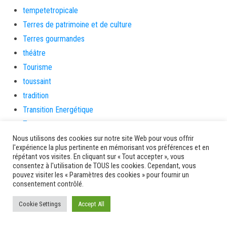
tempetetropicale
Terres de patrimoine et de culture
Terres gourmandes
théâtre
Tourisme
toussaint
tradition
Transition Energétique
Transport et routes
Travail
Nous utilisons des cookies sur notre site Web pour vous offrir
l'expérience la plus pertinente en mémorisant vos préférences et en
Travaux
répétant vos visites. En cliquant sur « Tout accepter », vous
consentez à l'utilisation de TOUS les cookies. Cependant, vous
Travaux THD
pouvez visiter les « Paramètres des cookies » pour fournir un
travaux utiles
consentement contrôlé.
TSUNAMI
Cookie Settings
Accept All
TZCLD
uncategorized