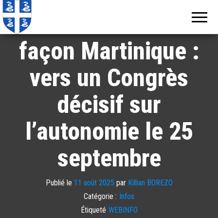
Echos de
Information
locale de
La boîte de Pandore
Martinique
Martinique
façon Martinique :
vers un Congrès
décisif sur
l’autonomie le 25
septembre
Publié le
11 août 2025
par
Killian BOREZO
Catégorie :
Infos
Étiqueté
WEBINFO