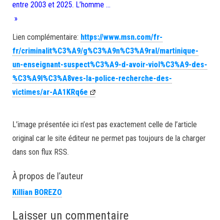
entre 2003 et 2025. L’homme …
»
Lien complémentaire:
https://www.msn.com/fr-
fr/criminalit%C3%A9/g%C3%A9n%C3%A9ral/martinique-
un-enseignant-suspect%C3%A9-d-avoir-viol%C3%A9-des-
%C3%A9l%C3%A8ves-la-police-recherche-des-
victimes/ar-AA1KRq6e
L’image présentée ici n’est pas exactement celle de l’article
original car le site éditeur ne permet pas toujours de la charger
dans son flux RSS.
À propos de l’auteur
Killian BOREZO
Laisser un commentaire