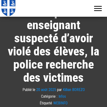
Echos de
Information
locale de
Martinique : un
Martinique
Martinique
enseignant
suspecté d’avoir
violé des élèves, la
police recherche
des victimes
Publié le
20 août 2025
par
Killian BOREZO
Catégorie :
Infos
Étiqueté
WEBINFO