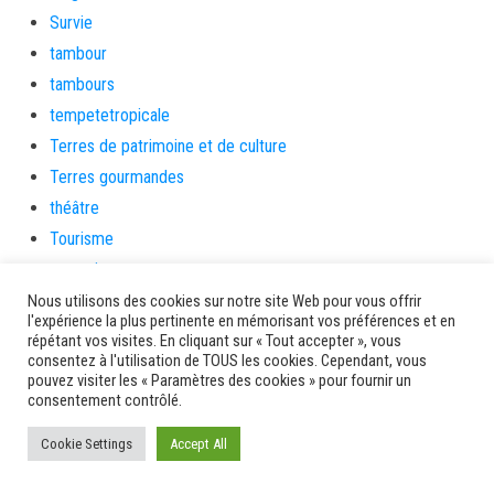
Survie
tambour
tambours
tempetetropicale
Terres de patrimoine et de culture
Terres gourmandes
théâtre
Tourisme
toussaint
tradition
Nous utilisons des cookies sur notre site Web pour vous offrir
l'expérience la plus pertinente en mémorisant vos préférences et en
Transition Energétique
répétant vos visites. En cliquant sur « Tout accepter », vous
consentez à l'utilisation de TOUS les cookies. Cependant, vous
Transport et routes
pouvez visiter les « Paramètres des cookies » pour fournir un
Travail
consentement contrôlé.
Travaux
Cookie Settings
Accept All
Travaux THD
travaux utiles