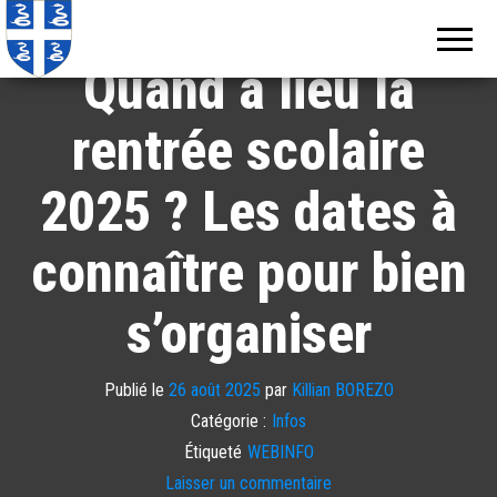
Echos de
Information
locale de
Martinique
Martinique
Quand a lieu la
rentrée scolaire
2025 ? Les dates à
connaître pour bien
s’organiser
Publié le
26 août 2025
par
Killian BOREZO
Catégorie :
Infos
Étiqueté
WEBINFO
Laisser un commentaire