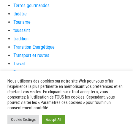
Terres gourmandes
théâtre
Tourisme
toussaint
tradition
Transition Energétique
Transport et routes
Travail
Travaux
Travaux THD
Nous utilisons des cookies sur notre site Web pour vous offrir
l'expérience la plus pertinente en mémorisant vos préférences et en
travaux utiles
répétant vos visites. En cliquant sur « Tout accepter », vous
TSUNAMI
consentez à l'utilisation de TOUS les cookies. Cependant, vous
pouvez visiter les « Paramètres des cookies » pour fournir un
TZCLD
consentement contrôlé.
uncategorized
Cookie Settings
Accept All
Venir en Martinique
Video