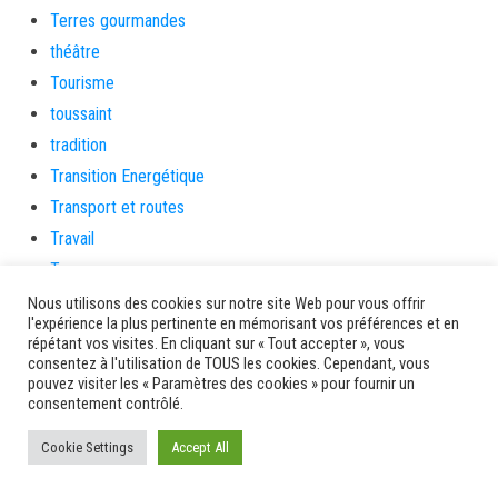
Terres gourmandes
théâtre
Tourisme
toussaint
tradition
Transition Energétique
Transport et routes
Travail
Travaux
Travaux THD
Nous utilisons des cookies sur notre site Web pour vous offrir
l'expérience la plus pertinente en mémorisant vos préférences et en
travaux utiles
répétant vos visites. En cliquant sur « Tout accepter », vous
TSUNAMI
consentez à l'utilisation de TOUS les cookies. Cependant, vous
pouvez visiter les « Paramètres des cookies » pour fournir un
TZCLD
consentement contrôlé.
uncategorized
Cookie Settings
Accept All
Venir en Martinique
Video