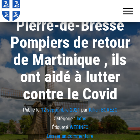
Echos de
Information
locale de
Martinique
Martinique
Pierre-de-Bresse
Pompiers de retour
de Martinique , ils
ont aidé à lutter
contre le Covid
Publié le
12 septembre 2021
par
Killian BOREZO
Catégorie :
Infos
Étiqueté
WEBINFO
Laisser un commentaire