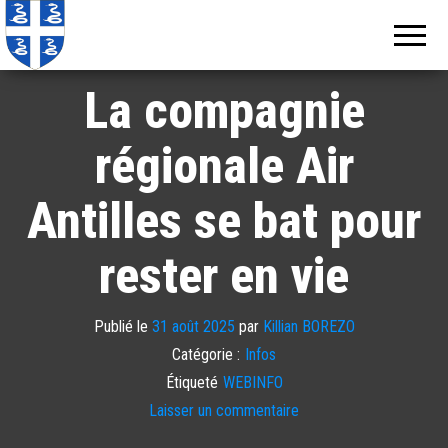
Echos de
Information
locale de
Martinique
Martinique
La compagnie
régionale Air
Antilles se bat pour
rester en vie
Publié le
31 août 2025
par
Killian BOREZO
Catégorie :
Infos
Étiqueté
WEBINFO
Laisser un commentaire