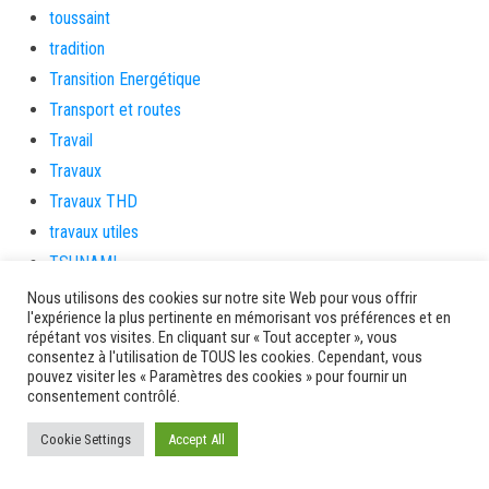
toussaint
tradition
Transition Energétique
Transport et routes
Travail
Travaux
Travaux THD
travaux utiles
TSUNAMI
TZCLD
Nous utilisons des cookies sur notre site Web pour vous offrir
l'expérience la plus pertinente en mémorisant vos préférences et en
uncategorized
répétant vos visites. En cliquant sur « Tout accepter », vous
Venir en Martinique
consentez à l'utilisation de TOUS les cookies. Cependant, vous
pouvez visiter les « Paramètres des cookies » pour fournir un
Video
consentement contrôlé.
vidététladjéko
Cookie Settings
Accept All
Vie Municipale
Viechere