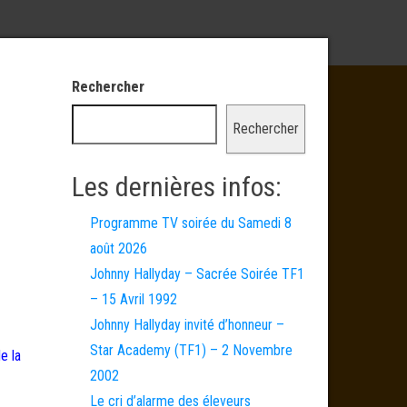
Rechercher
Rechercher
Les dernières infos:
Programme TV soirée du Samedi 8
août 2026
Johnny Hallyday – Sacrée Soirée TF1
– 15 Avril 1992
Johnny Hallyday invité d’honneur –
Star Academy (TF1) – 2 Novembre
e la
2002
Le cri d’alarme des éleveurs