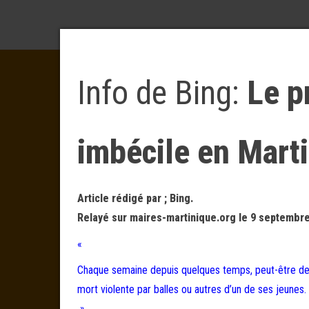
Info de Bing:
Le p
imbécile en Mart
Article rédigé par ; Bing.
Relayé sur maires-martinique.org le 9 septembre
«
Chaque semaine depuis quelques temps, peut-être des 
mort violente par balles ou autres d’un de ses jeunes.
»