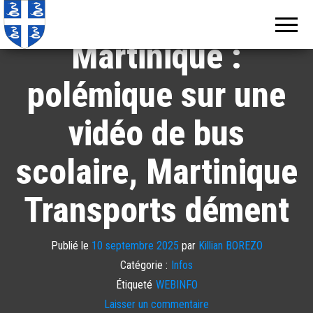
Echos de
Information
locale de
Martinique
Martinique
Martinique :
polémique sur une
vidéo de bus
scolaire, Martinique
Transports dément
Publié le
10 septembre 2025
par
Killian BOREZO
Catégorie :
Infos
Étiqueté
WEBINFO
Laisser un commentaire