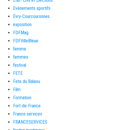
Etat- Civil et Elections
Evènements sportifs
Évry-Courcouronnes
exposition
FDFMag
FDFVilleBleue
femme
femmes
festival
FETE
Fete du Balaou
Film
Formation
Fort-de-France
France services
FRANCESERVICES