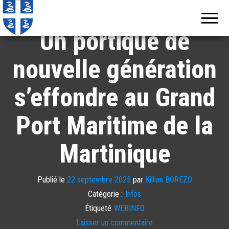
Echos de
Information
locale de
Martinique
Martinique
Un portique de
nouvelle génération
s’effondre au Grand
Port Maritime de la
Martinique
Publié le
22 septembre 2025
par
Killian BOREZO
Catégorie :
Infos
Étiqueté
WEBINFO
Laisser un commentaire