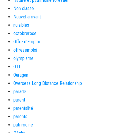
Nature et patrimoine forestier
Non classé
Nouvel arrivant
nuisibles
octobrerose
Offre d'Emploi
offresemploi
olympisme
OTI
Ouragan
Overseas Long Distance Relationship
parade
parent
parentalité
parents
patrimoine