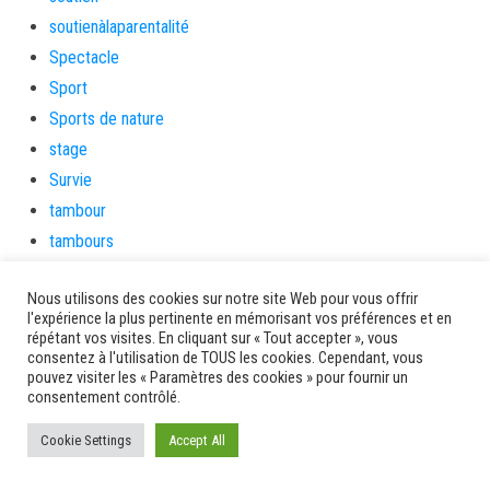
soutienàlaparentalité
Spectacle
Sport
Sports de nature
stage
Survie
tambour
tambours
tempetetropicale
Nous utilisons des cookies sur notre site Web pour vous offrir
Terres de patrimoine et de culture
l'expérience la plus pertinente en mémorisant vos préférences et en
Terres gourmandes
répétant vos visites. En cliquant sur « Tout accepter », vous
consentez à l'utilisation de TOUS les cookies. Cependant, vous
théâtre
pouvez visiter les « Paramètres des cookies » pour fournir un
Tourisme
consentement contrôlé.
toussaint
Cookie Settings
Accept All
tradition
Transition Energétique