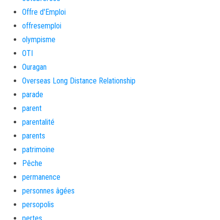
Offre d'Emploi
offresemploi
olympisme
OTI
Ouragan
Overseas Long Distance Relationship
parade
parent
parentalité
parents
patrimoine
Pêche
permanence
personnes âgées
persopolis
pertes