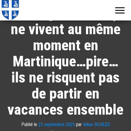
Echos de
Information
et Serge Letchimy
locale de
Martinique
Martinique
ne vivent au même
moment en
Martinique…pire…
ils ne risquent pas
de partir en
vacances ensemble
Publié le
25 septembre 2025
par
Killian BOREZO