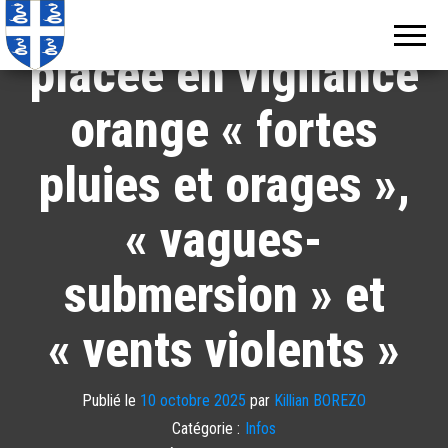
La Guadeloupe
Echos de
Information
locale de
Martinique
Martinique
placée en vigilance
orange « fortes
pluies et orages »,
« vagues-
submersion » et
« vents violents »
Publié le
10 octobre 2025
par
Killian BOREZO
Catégorie :
Infos