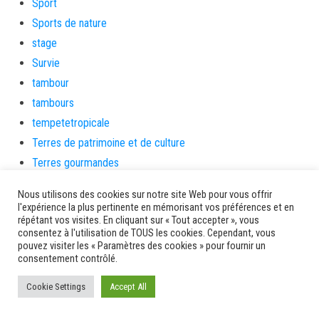
Sport
Sports de nature
stage
Survie
tambour
tambours
tempetetropicale
Terres de patrimoine et de culture
Terres gourmandes
théâtre
Nous utilisons des cookies sur notre site Web pour vous offrir
Tourisme
l'expérience la plus pertinente en mémorisant vos préférences et en
répétant vos visites. En cliquant sur « Tout accepter », vous
toussaint
consentez à l'utilisation de TOUS les cookies. Cependant, vous
tradition
pouvez visiter les « Paramètres des cookies » pour fournir un
consentement contrôlé.
Transition Energétique
Transport et routes
Cookie Settings
Accept All
Travail