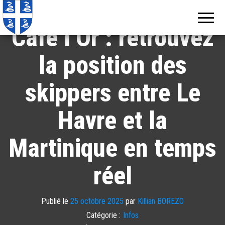
CARTE – Transat
Echos de
Information
locale de
Martinique
Martinique
Café l’Or : retrouvez
la position des
skippers entre Le
Havre et la
Martinique en temps
réel
Publié le
25 octobre 2025
par
Killian BOREZO
Catégorie :
Infos