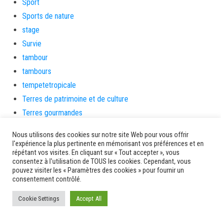
Sport
Sports de nature
stage
Survie
tambour
tambours
tempetetropicale
Terres de patrimoine et de culture
Terres gourmandes
théâtre
Nous utilisons des cookies sur notre site Web pour vous offrir
Tourisme
l'expérience la plus pertinente en mémorisant vos préférences et en
répétant vos visites. En cliquant sur « Tout accepter », vous
toussaint
consentez à l'utilisation de TOUS les cookies. Cependant, vous
tradition
pouvez visiter les « Paramètres des cookies » pour fournir un
consentement contrôlé.
Transition Energétique
Transport et routes
Cookie Settings
Accept All
Travail