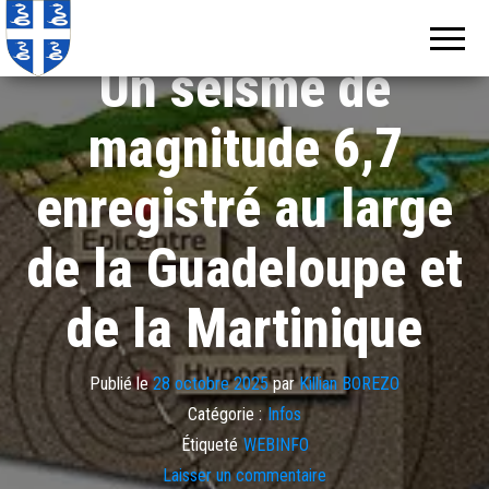
Echos de
Information
locale de
Martinique
Martinique
Un séisme de
magnitude 6,7
enregistré au large
de la Guadeloupe et
de la Martinique
Publié le
28 octobre 2025
par
Killian BOREZO
Catégorie :
Infos
Étiqueté
WEBINFO
Laisser un commentaire