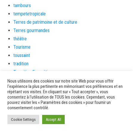
tambours
tempetetropicale
Terres de patrimoine et de culture
Terres gourmandes
théâtre
Tourisme
toussaint
tradition
Transition Energétique
Transport et routes
Nous utilisons des cookies sur notre site Web pour vous offrir
l'expérience la plus pertinente en mémorisant vos préférences et en
Travail
répétant vos visites. En cliquant sur « Tout accepter », vous
Travaux
consentez à l'utilisation de TOUS les cookies. Cependant, vous
pouvez visiter les « Paramètres des cookies » pour fournir un
Travaux THD
consentement contrôlé.
travaux utiles
Cookie Settings
Accept All
TSUNAMI
TZCLD