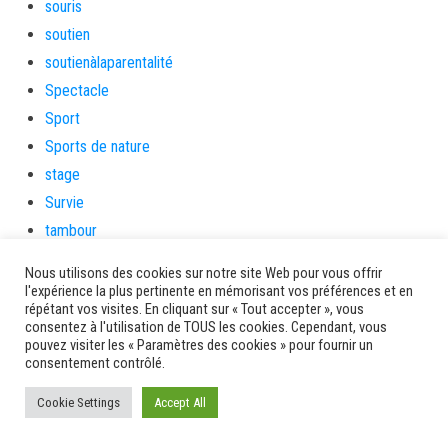
souris
soutien
soutienàlaparentalité
Spectacle
Sport
Sports de nature
stage
Survie
tambour
tambours
Nous utilisons des cookies sur notre site Web pour vous offrir
tempetetropicale
l'expérience la plus pertinente en mémorisant vos préférences et en
répétant vos visites. En cliquant sur « Tout accepter », vous
Terres de patrimoine et de culture
consentez à l'utilisation de TOUS les cookies. Cependant, vous
Terres gourmandes
pouvez visiter les « Paramètres des cookies » pour fournir un
consentement contrôlé.
théâtre
Tourisme
Cookie Settings
Accept All
toussaint