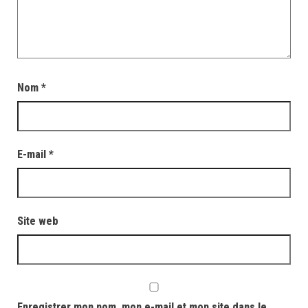
Nom
*
E-mail
*
Site web
Enregistrer mon nom, mon e-mail et mon site dans le