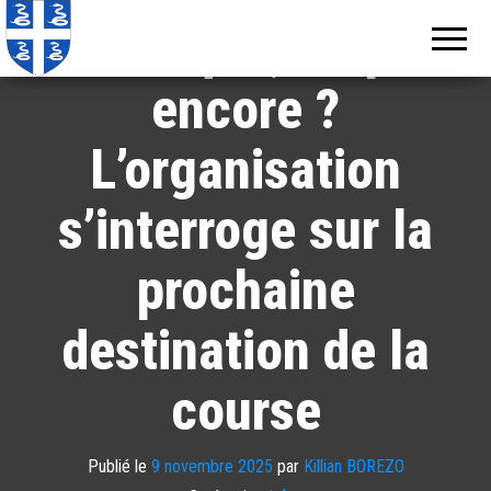
Echos de
Information
Martinique, stop ou
locale de
Martinique
Martinique
encore ?
L’organisation
s’interroge sur la
prochaine
destination de la
course
Publié le
9 novembre 2025
par
Killian BOREZO