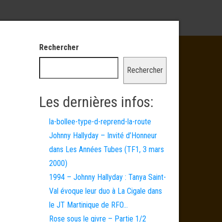
Rechercher
Rechercher
Les dernières infos:
la-bollee-type-d-reprend-la-route
Johnny Hallyday – Invité d’Honneur
dans Les Années Tubes (TF1, 3 mars
2000)
1994 – Johnny Hallyday : Tanya Saint-
Val évoque leur duo à La Cigale dans
le JT Martinique de RFO…
Rose sous le givre – Partie 1/2