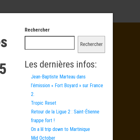
Rechercher
es
Rechercher
Les dernières infos:
 5
Jean-Baptiste Marteau dans
l’émission « Fort Boyard » sur France
2.
Tropic Reset
Retour de la Ligue 2 : Saint-Étienne
frappe fort !
On a lil trip down to Martinique
Mid October