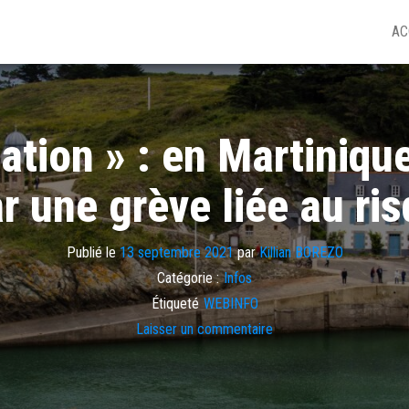
AC
tion » : en Martinique
r une grève liée au ris
Publié le
13 septembre 2021
par
Killian BOREZO
Catégorie :
Infos
Étiqueté
WEBINFO
Laisser un commentaire