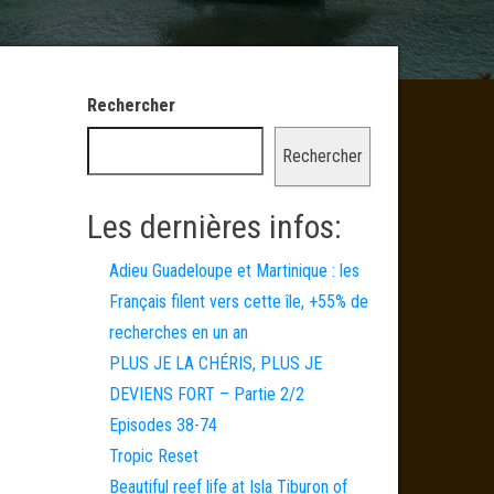
Rechercher
Rechercher
Les dernières infos:
Adieu Guadeloupe et Martinique : les
Français filent vers cette île, +55% de
recherches en un an
PLUS JE LA CHÉRIS, PLUS JE
DEVIENS FORT – Partie 2/2
Episodes 38-74
Tropic Reset
Beautiful reef life at Isla Tiburon of