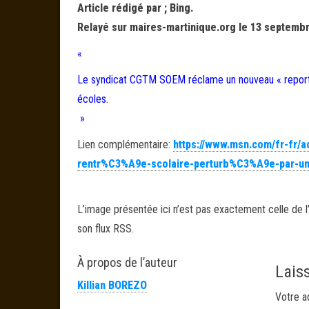
Article rédigé par ; Bing.
Relayé sur maires-martinique.org le 13 septembr
«
Le syndicat CGTM SOEM réclame un nouveau « report d
écoles.
»
Lien complémentaire:
https://www.msn.com/fr-fr/a
rentr%C3%A9e-scolaire-perturb%C3%A9e-par-u
L’image présentée ici n’est pas exactement celle de l’
son flux RSS.
À propos de l’auteur
Lais
Killian BOREZO
Votre a