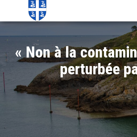
Echos de
Information
locale de
Martinique
Martinique
« Non à la contamina
perturbée pa