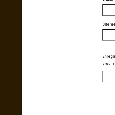
Site w
Enregi
procha