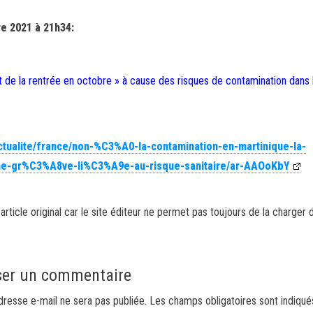
e 2021 à 21h34:
e la rentrée en octobre » à cause des risques de contamination dans 
ctualite/france/non-%C3%A0-la-contamination-en-martinique-la-
ne-gr%C3%A8ve-li%C3%A9e-au-risque-sanitaire/ar-AAOoKbY
article original car le site éditeur ne permet pas toujours de la charger 
ser un commentaire
dresse e-mail ne sera pas publiée.
Les champs obligatoires sont indiqu