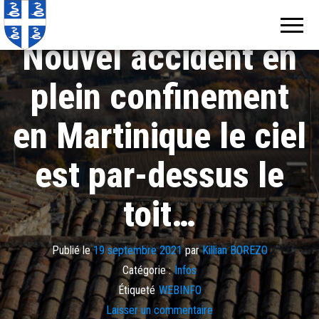
Echos de
Information
locale de
Martinique
Martinique
Nouvel accident en
plein confinement
en Martinique le ciel
est par-dessus le
toit…
Publié le
19 septembre 2021
par
Killian BOREZO
Catégorie :
Infos
Étiqueté
WEBINFO
Laisser un commentaire